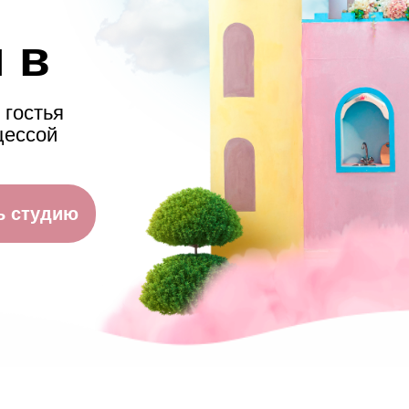
 в
 гостья
цессой
ь студию