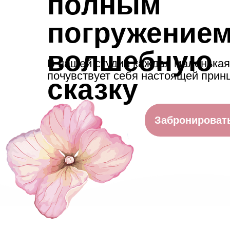
полным
погружением
волшебную
В нашей студии каждая маленькая
почувствует себя настоящей прин
сказку
Забронироват