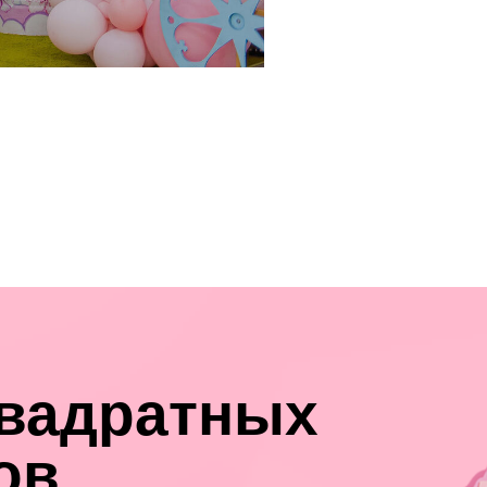
квадратных
ов